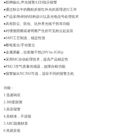
●联网输出,声光报警/LED指示报警
●通过粉尘中的颗粒折射红外光的原理进行工作
●产品采用d特的结构设计以及光电信号处理技术
●具有防尘、防虫、抗外界光线干扰等功能
●对缓慢阴燃或者明燃产生的可见粉尘起反应
●SMT工艺制造，稳定性强
●断电复位/手动复位
●金属屏蔽，抗射频干扰(20V/m-1GHz)
●采用MC自动处理技术，提高产品稳定性
●PM2.5空气质量传感器，故障自检功能
●报警输出NC/NO可选，适应不同的报警主机
功能：
1.迅速响应
2.360度探测
3.高音报警
4.高精准，不误报
5.ABC阻燃材质
6.简易安装