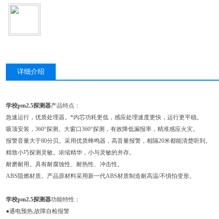
详细介绍
学校pm2.5探测器
产品特点：
急速运行，优质处理器。*内芯功耗更低，感应处理速度更快，运行更平稳。
吸顶安装，360°探测。大窗口360°探测，有效降低漏报率，精准感应火灾。
报警音量大于80分贝。采用优质蜂鸣器，高音量报警，相隔20米都能清楚听到。
精致小巧探测灵敏。浓缩精华，小与灵敏的并存。
耐磨耐用。具有耐腐蚀性、耐热性、冲击性。
ABS阻燃材质。产品原材料采用新一代ABS材质制造耐高温/不惧怕变形。
学校pm2.5探测器
功能特性：
●通电预热,故障自检报警