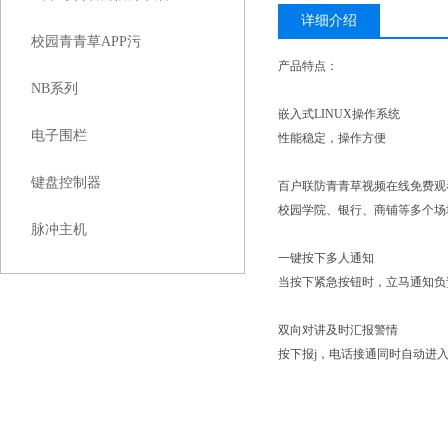
详细介绍
校园青青草APP污
产品特点：
NB系列
嵌入式LINUX操作系统
电子围栏
性能稳定，操作方便
键盘控制器
百户联防青青草视频在线免费观
校园学院、银行、商铺等多个场
脉冲主机
一键按下多人通知
当按下紧急按钮时，立马通知负
双向对讲及时汇报警情
按下报j，电话接通同时自动进