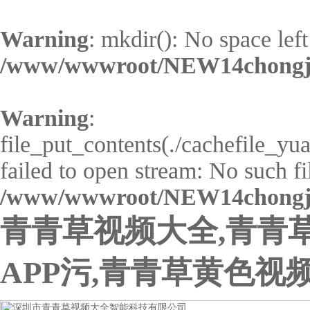
Warning
: mkdir(): No space left
/www/wwwroot/NEW14chongji
Warning
:
file_put_contents(./cachefile_y
failed to open stream: No such fil
/www/wwwroot/NEW14chongji
青青草视频大全,青青
APP污,青青草黄色视