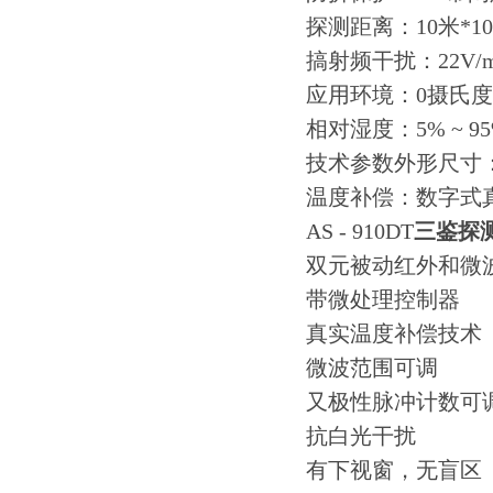
探测距离：10米*1
搞射频干扰：22V/m，
应用环境：0摄氏度 
相对湿度：5% ~ 9
技术参数外形尺寸：128
温度补偿：数字式
AS - 910DT
三鉴探
双元被动红外和微
带微处理控制器
真实温度补偿技术
微波范围可调
又极性脉冲计数可
抗白光干扰
有下视窗，无盲区