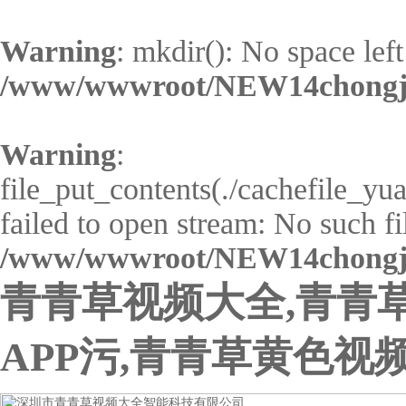
Warning
: mkdir(): No space left
/www/wwwroot/NEW14chongji
Warning
:
file_put_contents(./cachefile_y
failed to open stream: No such fil
/www/wwwroot/NEW14chongji
青青草视频大全,青青
APP污,青青草黄色视