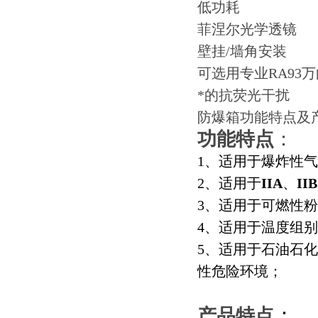
低功耗
菲涅尔光学透镜
壁挂/墙角安装
可选用专业RA93
*的抗荧光干扰
防爆箱功能特点及
功能特点
：
1、
适用于爆炸性气
2、
适用于
IIA
、
IIB
3、
适用于可燃性粉尘
4、
适用于温度组别
5、
适用于石油石化
性危险环境；
：
产品特点