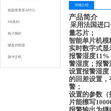
详细介绍
校园青青草APP污
产品简介
NB系列
采用法国进口
量芯片
；
电子围栏
智能单片机模
键盘控制器
实时数字式显
报警湿度
11%
脉冲主机
警湿度；报警温
设置报警湿度
的
回差设置，
警
；
设置的参数（
片能檫写1000
报警输出为继