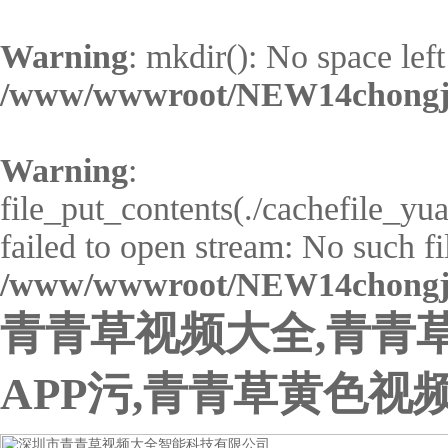
Warning
: mkdir(): No space left
/www/wwwroot/NEW14chongji
Warning
:
file_put_contents(./cachefile_y
failed to open stream: No such fil
/www/wwwroot/NEW14chongji
青青草视频大全,青青
APP污,青青草黄色视