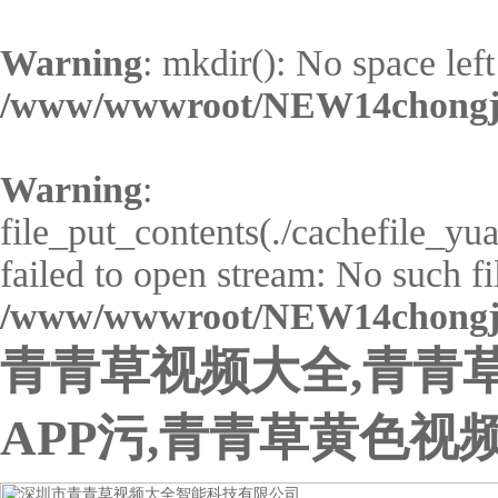
Warning
: mkdir(): No space left
/www/wwwroot/NEW14chongji
Warning
:
file_put_contents(./cachefile_yu
failed to open stream: No such fil
/www/wwwroot/NEW14chongji
青青草视频大全,青青
APP污,青青草黄色视