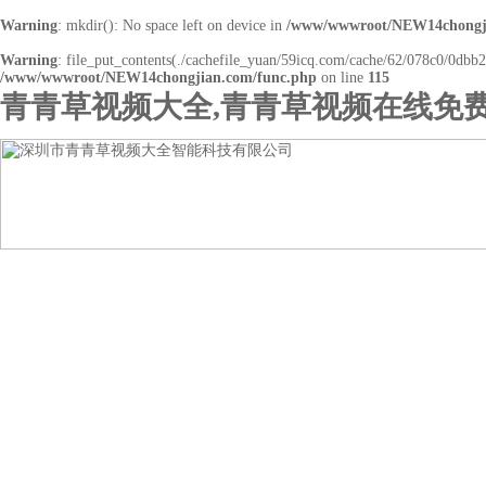
Warning
: mkdir(): No space left on device in
/www/wwwroot/NEW14chongji
Warning
: file_put_contents(./cachefile_yuan/59icq.com/cache/62/078c0/0dbb2.h
/www/wwwroot/NEW14chongjian.com/func.php
on line
115
青青草视频大全,青青草视频在线免费
网站首页
关于青青草视频大全
产品展示
行